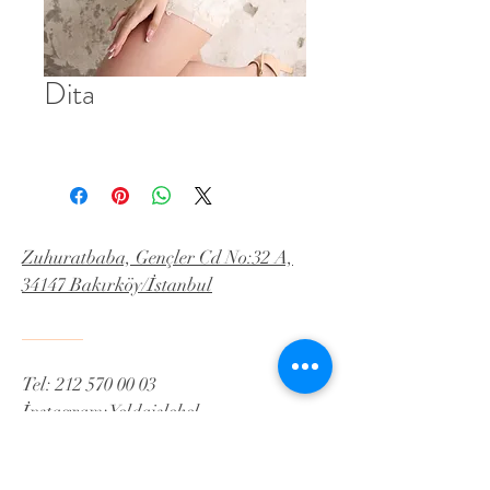
Dita
Zuhuratbaba, Gençler Cd No:32 A,
34147 Bakırköy/İstanbul
Tel:
212 570 00 03
İnstagram:Yeldaislekel