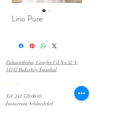
Lirio Pure
Zuhuratbaba, Gençler Cd No:32 A,
34147 Bakırköy/İstanbul
Tel:
212 570 00 03
İnstagram:Yeldaislekel