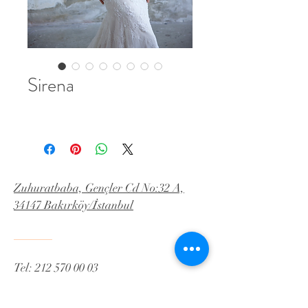
Sirena
Zuhuratbaba, Gençler Cd No:32 A,
34147 Bakırköy/İstanbul
Tel:
212 570 00 03
İnstagram:Yeldaislekel