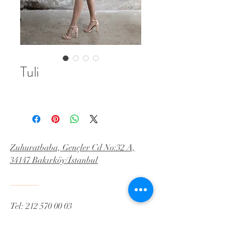
Tuli
Zuhuratbaba, Gençler Cd No:32 A,
34147 Bakırköy/İstanbul
Tel:
212 570 00 03
İnstagram:Yeldaislekel