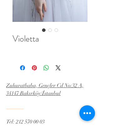
Violetta
Zuhuratbaba, Gençler Cd No:32 A,
34147 Bakırköy/İstanbul
Tel:
212 570 00 03
İnstagram:Yeldaislekel